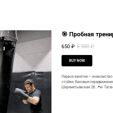
🎯 Пробная трен
650
₽
6 500
₽
BUY NOW
Первое занятие — знакомство
стойки, базовые передвижения
Шереметьевская 28. 📍м. Таганс