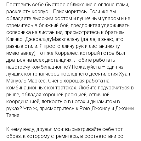
Поставить себе быстрое сближение с оппонентами,
раскачать корпус... Присморитесь. Если же вы
обладаете высоким ростом и пушечным ударом и не
стремитесь в ближний бой, предпочитая удерживать
соперника на дистанции, присмотритесь к братьям
Кличко, ДжеральдуМакклелану (да-да, я знаю, это
разные стили. Я просто длину рук и дистанцию тут
имею ввиду), тот же Корралес, который готов был
драться на всех дистанциях. Любите работать
навстречу комбинационно? Пожалуйста – один из
лучших контрпанчеров последнего десятилетия Хуан
Мануэль Маркес. Очень хорошая работа на
комбинационных контратаках. Любите подурачиться в
ринге, обладая хорошей реакцией, отличной
координацией, легкостью в ногах и динамитом в
руках? Что ж, присмотритесь к Рою Джонсу и Джонни
Тапия.
К чему веду, друзья мои: высматривайте себе тот
образ, к которому стремитесь, в соответствии со