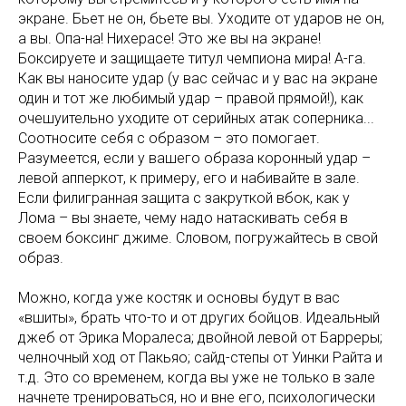
экране. Бьет не он, бьете вы. Уходите от ударов не он,
а вы. Опа-на! Нихерасе! Это же вы на экране!
Боксируете и защищаете титул чемпиона мира! А-га.
Как вы наносите удар (у вас сейчас и у вас на экране
один и тот же любимый удар – правой прямой!), как
очешуительно уходите от серийных атак соперника...
Соотносите себя с образом – это помогает.
Разумеется, если у вашего образа коронный удар –
левой апперкот, к примеру, его и набивайте в зале.
Если филигранная защита с закруткой вбок, как у
Лома – вы знаете, чему надо натаскивать себя в
своем боксинг джиме. Словом, погружайтесь в свой
образ.
Можно, когда уже костяк и основы будут в вас
«вшиты», брать что-то и от других бойцов. Идеальный
джеб от Эрика Моралеса; двойной левой от Барреры;
челночный ход от Пакьяо; сайд-степы от Уинки Райта и
т.д. Это со временем, когда вы уже не только в зале
начнете тренироваться, но и вне его, психологически