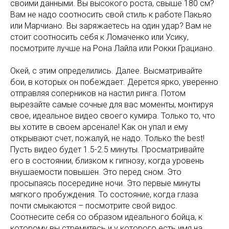
своими данными. Вы высокого роста, свыше 180 см?
Вам не надо соотносить свой стиль к работе Пакьяо
или Марчиано. Вы заряжаетесь на один удар? Вам не
стоит соотносить себя к Ломаченко или Усику,
посмотрите лучше на Рона Лайла или Рокки Грациано.
Окей, с этим определились. Далее. Высматривайте
бои, в которых он побеждает. Дерется ярко, уверенно
отправляя соперников на настил ринга. Потом
вырезайте самые сочные для вас моменты, монтируя
свое, идеальное видео своего кумира. Только то, что
вы хотите в своем арсенале! Как он упал и ему
открывают счет, пожалуй, не надо. Только the best!
Пусть видео будет 1.5-2.5 минуты. Просматривайте
его в состоянии, близком к гипнозу, когда уровень
внушаемости повышен. Это перед сном. Это
просыпаясь посередине ночи. Это первые минуты
мягкого пробуждения. То состояние, когда глаза
почти смыкаются – посмотрите свой видос.
Соотнесите себя со образом идеального бойца, к
которому вы стремитесь и у которого есть имя на