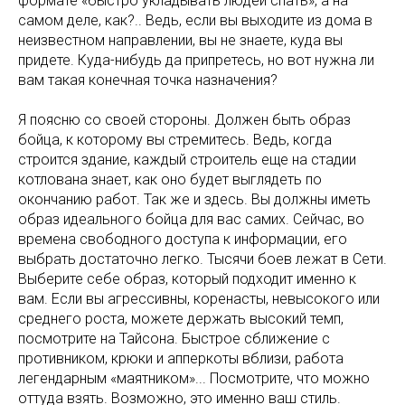
формате «быстро укладывать людей спать», а на
самом деле, как?.. Ведь, если вы выходите из дома в
неизвестном направлении, вы не знаете, куда вы
придете. Куда-нибудь да припретесь, но вот нужна ли
вам такая конечная точка назначения?
Я поясню со своей стороны. Должен быть образ
бойца, к которому вы стремитесь. Ведь, когда
строится здание, каждый строитель еще на стадии
котлована знает, как оно будет выглядеть по
окончанию работ. Так же и здесь. Вы должны иметь
образ идеального бойца для вас самих. Сейчас, во
времена свободного доступа к информации, его
выбрать достаточно легко. Тысячи боев лежат в Сети.
Выберите себе образ, который подходит именно к
вам. Если вы агрессивны, коренасты, невысокого или
среднего роста, можете держать высокий темп,
посмотрите на Тайсона. Быстрое сближение с
противником, крюки и апперкоты вблизи, работа
легендарным «маятником»... Посмотрите, что можно
оттуда взять. Возможно, это именно ваш стиль.