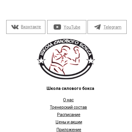
Тренерский состав
Расписание
Цены и акции
Приложение
Отзывы
Новости клуба
Тренерский блог
Форматы тренировок
Для новичков
Для девушек
Детские группы 6-12 лет
Для подростков 13-17 лет
Персональные тренировки
Для опытных спортсменов
Залы
м. Марьина Роща
м. Таганская,
Марксистская
Контакты
+7 969 063 88 37
Telegram
WhatsApp