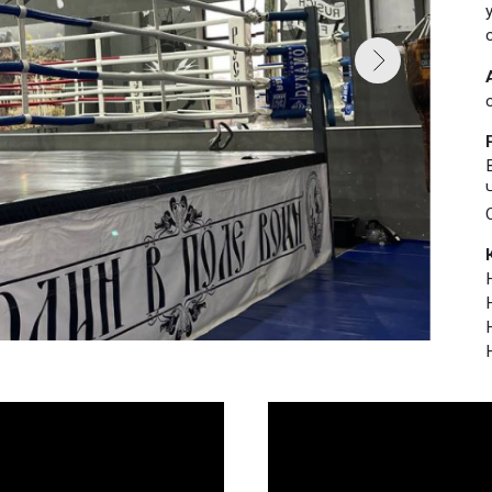
Стаж тренировок 4 месяца "с нуля"
Цены
вка
пробная -
бесплатно
 скидкой - всего 5 000 ₽
кам до 16 лет - скидки
ПАВЕЛЕЦКАЯ
.
5 500 ₽/мес.