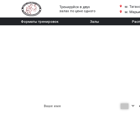
м. Таганская / Марк
Тренируйся в двух
залах по цене одного
м. Марьина Роща /
Форматы тренировок
Залы
Расписание
Школа бокса на
Нижегородской
+7
3
25
срок, за который ты
мы
освоишь основы
тренируем
мес.
лет
бокса с нуля