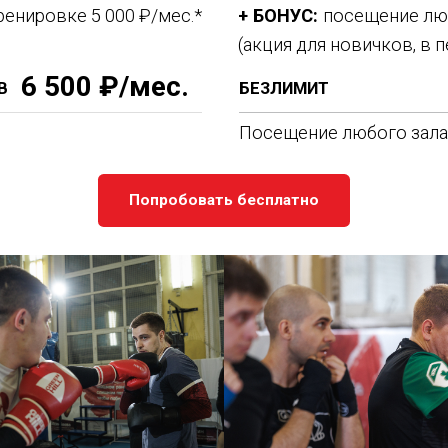
ти и техники. Наши тренеры — профессионалы с многолетним опытом, которые
окс для начинающих в Москве ЮВАО особенно популярен, так как он помогает не
одимым для эффективных тренировок. Мы предлагаем индивидуальный подход к
бокса в ЮВАО и начинайте свой путь к
тижениям уже сегодня!