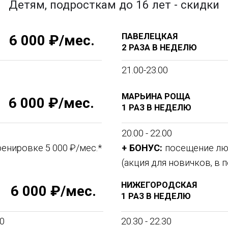
ет отличные возможности для всех желающих
щин, подростков, опытных и начинающих.
айти себе подходящую программу тренировок.