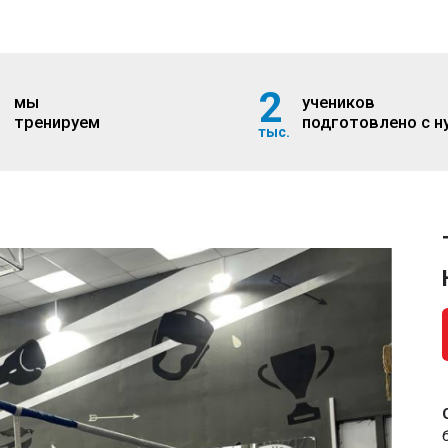
Тренировки по боксу рядом с ме
Нижегородская
Записаться на тренировку
Оснащение:
мужская-женская раздевалки, душ,
боксерские мешки, лапы, гантели, гири, ринг,
ударные подушки, координационные лесенки,
скакалки, боксерские перчатки
Адрес:
г. Москва. Смирновская улица, дом 25,
стр. 15, 3 этаж
Расписание тренировок:
Вторник 20:30 - 22:30
Четверг 20:00 - 22:30
Суббота 12:00 - 14:00
Как добраться:
На метро
На автобусе
На машине
На самокате