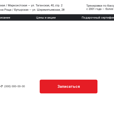
систская — ул. Таганская, 40, стр. 2
Тренировки по боксу в Москве
с 2001 года — более 5000 учеников
 Бутырская — ул. Шереметьевская, 28
Цены и акции
Подарочный сертификат
Записаться
2
9
учеников
пешком
подготовлено с нуля
от метро Нижегородска
тыс.
мин.