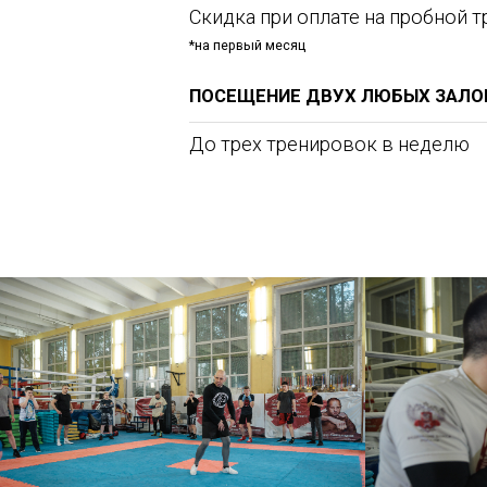
Занятия боксом в Москве ЮВАО направлены на развитие силы, выносливос
помогут вам достичь успехов независимо от уровня подготовки. Женский б
только улучшить физическую форму, но и приобрести уверенность в себе.
Секция бокса в Москве на метро Нижегородская оборудована всем необх
каждому ученику, обеспечивая комфортные условия для занятий.
Присоединяйтесь к нашей школе 
спортивным дос