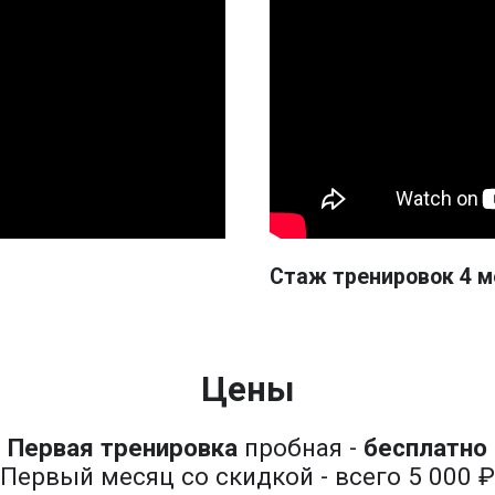
2 РАЗА В НЕДЕЛЮ
21.00-23.00
МАРЬИНА РОЩА
.
4 000 ₽/мес.
1 РАЗ В НЕДЕЛЮ
20.00 - 22.00
с.*
+ БОНУС:
посещение любого зала 1 раз в неделю
(акция для новичков, в первый месяц).
НИЖЕГОРОДСКАЯ
.
4 000 ₽/мес.
1 РАЗ В НЕДЕЛЮ
20.30 - 22.30
с.*
+ БОНУС:
посещение любого зала 1 раз в неделю
(акция для новичков, в первый месяц).
7 500 ₽/мес.
.
БЕЗЛИМИТ
Посещение любого зала ШСБ в течение месяца
бовать бесплатно