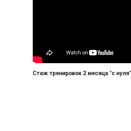
3 РАЗА В НЕДЕЛЮ
ПН СР ПТ 21.00-23.00
МАРЬИНА РОЩА
6 000 ₽/мес
2 РАЗА В НЕДЕЛЮ
ВТ ЧТ 20.00 - 22.00
Скидка при оплате на пробной тренировке 5 000 ₽/ме
*на первый месяц
НИЖЕГОРОДСКАЯ
6 000 ₽/мес
3 РАЗА В НЕДЕЛЮ
ВТ ЧТ 20.30 - 22.30 СБ 12.00 - 14.00
Скидка при оплате на пробной тренировке 5 000 ₽/ме
*на первый месяц
6 500 ₽/мес
ПОСЕЩЕНИЕ ДВУХ ЛЮБЫХ ЗАЛОВ
До трех тренировок в неделю
Попро