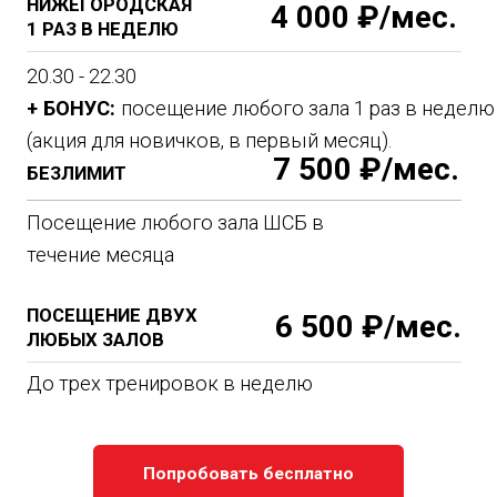
Почему женщинам стоит
записываться на бокс?
Преимущества занятий боксом для девушек
неоспоримы. Это высокоинтенсивные интервальные
тренировки, которые сжигают калории и помогают
скинуть лишний вес. Эффект - сжигание 2400 калорий за
одно занятие! Хотите похудеть быстро и надежно -
добро пожаловать в нам! Кроме того, удары по
боксерским грушам и упражнения с весом укрепляют
мышцы всего тела, повышают выносливость, улучшают
координацию движений.
Наш клуб гордится индивидуальным подходом к
каждой ученице. Опытные тренеры помогают
подобрать программу с учетом целей, уровня
подготовки и физических возможностей. Они
внимательно следят за техникой выполнения
упражнений, чтобы исключить риск травм.
Занятия боксом для девушек в Москве укрепляют и
тонизируют тело. Вы сможете испытать настоящий
выброс энергии, снять стресс и зарядиться