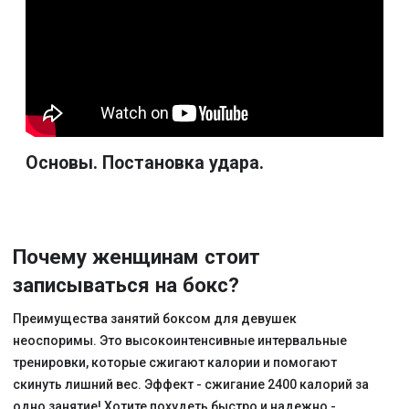
+7
Записаться
Вконтакте
YouTube
Telegram
Школа силового бокса