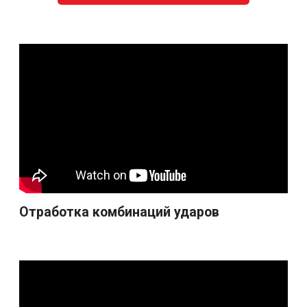
позитивными эмоциями. После тренировки вы
почувствуете себя сильной, уверенной в себе и готовой
к новым свершениям!
Наша секция бокса для женщин в Москве оснащена
всем необходимым — рингом, снарядами и
современными тренажерами. Мы предлагаем
абонементы, удобное расписание, доступные цены.
Присоединяйтесь — становитесь на путь
к здоровью, красоте и успеху!
Запись на бесплатную
тренировку:
Количество учеников строго ограничено! Наш
приоритет - ваш прогресс и качество занятий!