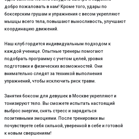
О нас
Тренерский состав
Расписание
Цены и акции
Приложение
Отзывы
Новости клуба
Тренерский блог
Форматы тренировок
Для новичков
Для девушек
Детские группы 6-12 лет
Для подростков 13-17 лет
Персональные тренировки
Для опытных спортсменов
Залы
м. Марьина Роща
м. Таганская,
Марксистская
Контакты
+7 969 063 88 37
Telegram