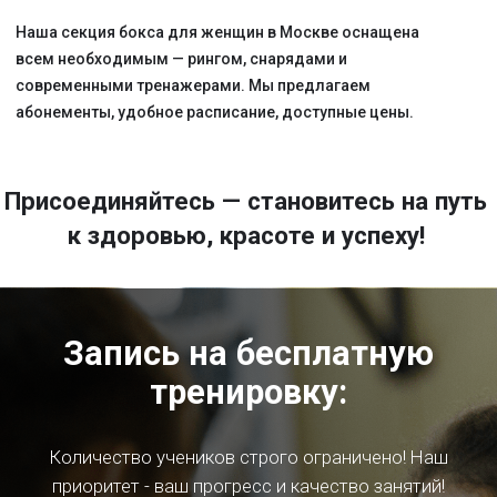
WhatsApp
Индивидуальный предприниматель
Кузьминых Сергей Олегович
ИНН 434534218018
ОГРНИП 324430000019234
Политика обработки
персональных данных
Договор Оферта
Техника Безопасности
Правила клуба