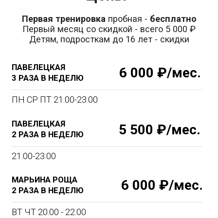
3 РАЗА В НЕДЕЛЮ
ВТ ЧТ 20.30 - 22.30 СБ 12.00 - 14.00
Скидка при оплате на пробной тренировке
5 000 ₽/мес.*
*на первый месяц
НИЖЕГОРОДСКАЯ
4 000 ₽/мес.
1 РАЗ В НЕДЕЛЮ
20.30 - 22.30
+ БОНУС:
посещение любого зала 1 раз в неделю
(акция для новичков, в первый месяц).
7 500 ₽/мес.
БЕЗЛИМИТ
Посещение любого зала ШСБ в
течение месяца
ПОСЕЩЕНИЕ ДВУХ
6 500 ₽/мес.
ЛЮБЫХ ЗАЛОВ
До трех тренировок в неделю
Попробовать бесплатно