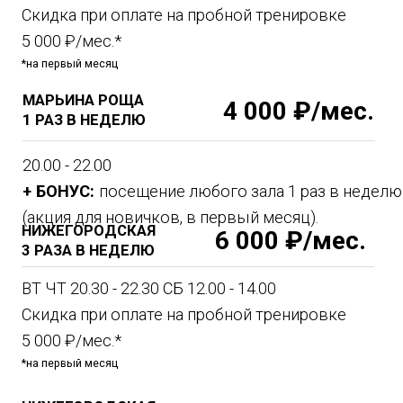
Отработка комбинаций ударов
Основы. Постановка удара.