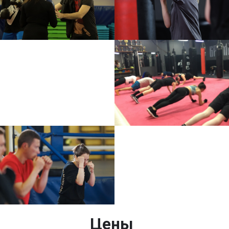
ПАВЕЛЕЦКАЯ
6 000 ₽/мес.
3 РАЗА В НЕДЕЛЮ
ПН СР ПТ 21.00-23.00
ПАВЕЛЕЦКАЯ
5 500 ₽/мес.
2 РАЗА В НЕДЕЛЮ
21.00-23.00
МАРЬИНА РОЩА
6 000 ₽/мес.
2 РАЗА В НЕДЕЛЮ
ВТ ЧТ 20.00 - 22.00
Скидка при оплате на пробной тренировке
5 000 ₽/мес.*
*на первый месяц
МАРЬИНА РОЩА
4 000 ₽/мес.
1 РАЗ В НЕДЕЛЮ
20.00 - 22.00
+ БОНУС:
посещение любого зала 1 раз в неделю
(акция для новичков, в первый месяц).
НИЖЕГОРОДСКАЯ
6 000 ₽/мес.